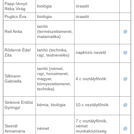
Papp-Vonyó
biológia
óraadó
Réka Virág
Puglics Éva
biológia
óraadó
tanító
Reil Anita
(természetismeret,
@
matamatika)
Rőderné Édel
tanító (technika,
napközis nevelő
@
Zita
rajz, testnevelés)
tanító (német,
rajz, honsimeret,
Sillmann
magyar,
4.c osztályfőnök
@
Gabriella
környezetismeret,
technika)
Sinkóné Erdősi
kémia, biológia
10.c osztályfőnök
@
Gyöngyi
7.c osztályfőnök,
Steindl
német
német
@
Annamária
munkaközösség