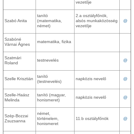
vezetője
tanító
2.a osztályfőnök,
Szabó Anita
(matematika,
alsós munkaközösség
@
német)
vezetője
Szabóné
matematika, fizika
Várnai Ágnes
Szatmári
testnevelés
@
Roland
tanító
Szelle Krisztián
napközis nevelő
@
(testnevelés)
Szelle-Haász
tanító (magyar,
napközis nevelő
@
Melinda
honismeret)
német,
Szép-Bozzai
történelem,
11.b osztályfőnök
@
Zsuzsanna
honismeret