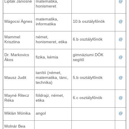
Lipták Jánosné
matematika,
@
honismeret
matematika,
Mágocsi Ágnes
10.b osztályfőnök
@
informatika
Mammel
német,
6.b osztályfőnök
@
Krisztina
honismeret, etika
Dr. Markovics
gimnáziumi DÖK
fizika, kémia
@
Ákos
segítő
tanító (német,
Mausz Judit
matematika, tánc,
5.b osztályfőnök
@
technika)
Mayné Ritecz
földrajz, német,
6.c osztályfőnök
@
Réka
etika
Miklán Mónika
angol
@
Molnár Bea