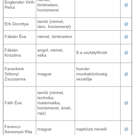
Englender-Virth
történelem,
@
Petra
honismeret
tanító (német,
Erb Dorottya
@
tánc, honismeret)
Fábián Éva
német, történelem
@
Fábián
angol, német,
8.a osztályfőnök
@
Krisztina
etika
Farankiné
humán
Sótonyi
magyar
munkaközösség
@
Zsuzsanna
vezetője
tanító (német,
technika,
Fáth Éva
matematika,
@
honismeret, ének,
rajz)
Ferencz-
magyar
napközis nevelő
@
Keresnyei Rita