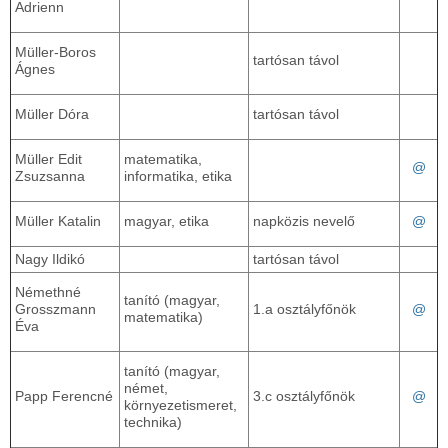
Adrienn
Müller-Boros
tartósan távol
Ágnes
Müller Dóra
tartósan távol
Müller Edit
matematika,
@
Zsuzsanna
informatika, etika
Müller Katalin
magyar, etika
napközis nevelő
@
Nagy Ildikó
tartósan távol
Némethné
tanító (magyar,
Grosszmann
1.a osztályfőnök
@
matematika)
Éva
tanító (magyar,
német,
Papp Ferencné
3.c osztályfőnök
@
környezetismeret,
technika)