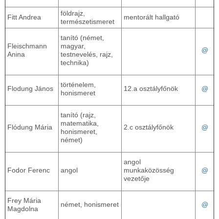
földrajz,
Fitt Andrea
mentorált hallgató
természetismeret
tanító (német,
Fleischmann
magyar,
@
Anina
testnevelés, rajz,
technika)
történelem,
Flodung János
12.a osztályfőnök
@
honismeret
tanító (rajz,
matematika,
Flódung Mária
2.c osztályfőnök
@
honismeret,
német)
angol
Fodor Ferenc
angol
munkaközösség
@
vezetője
Frey Mária
német, honismeret
@
Magdolna