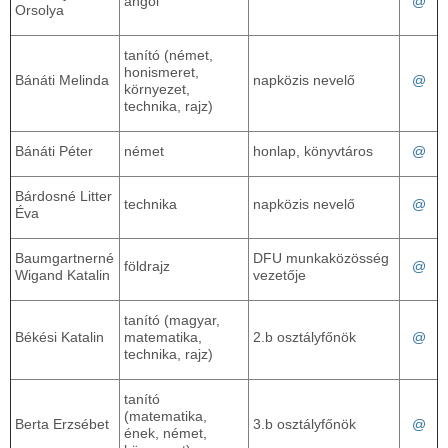
angol
@
Orsolya
tanító (német,
honismeret,
Bánáti Melinda
napközis nevelő
@
környezet,
technika, rajz)
Bánáti Péter
német
honlap, könyvtáros
@
Bárdosné Litter
technika
napközis nevelő
@
Éva
Baumgartnerné
DFU munkaközösség
földrajz
@
Wigand Katalin
vezetője
tanító (magyar,
Békési Katalin
matematika,
2.b osztályfőnök
@
technika, rajz)
tanító
(matematika,
Berta Erzsébet
3.b osztályfőnök
@
ének, német,