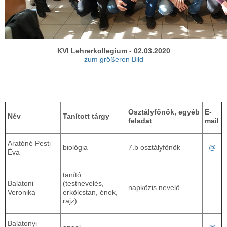
KVI Lehrerkollegium - 02.03.2020
zum größeren Bild
Osztályfőnök, e
gyéb
E-
Név
Tanított tárgy
feladat
mail
Aratóné Pesti
biológia
7.b osztályfőnök
@
Éva
tanító
Balatoni
(testnevelés,
napközis nevelő
Veronika
erkölcstan, ének,
rajz)
Balatonyi