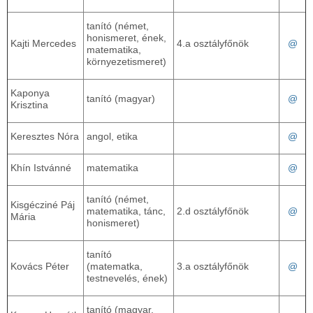
tanító (német,
honismeret, ének,
Kajti Mercedes
4.a osztályfőnök
@
matematika,
környezetismeret)
Kaponya
tanító (magyar)
@
Krisztina
Keresztes Nóra
angol, etika
@
Khín Istvánné
matematika
@
tanító (német,
Kisgécziné Páj
matematika, tánc,
2.d osztályfőnök
@
Mária
honismeret)
tanító
Kovács Péter
(matematka,
3.a osztályfőnök
@
testnevelés, ének)
tanító (magyar,