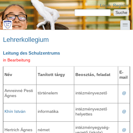
Direkt zum Inhalt
Skip to search
Login links
Login
Register
Suche
Suchformular
toggle
Lehrerkollegium
Leitung des Schulzentrums
in Bearbeitung
E-
Név
Tanított tárgy
Beosztás, feladat
mail
Amreinné Pesti
@
történelem
intézményvezető
Ágnes
intézményvezető
@
Khín István
informatika
helyettes
intézményegység-
@
Hertrich Ágnes
német
vezető (iskola)