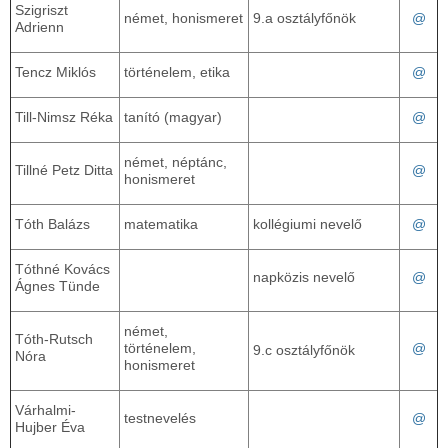
Szigriszt
német, honismeret
9.a osztályfőnök
@
Adrienn
Tencz Miklós
történelem, etika
@
Till-Nimsz Réka
tanító (magyar)
@
német, néptánc,
Tillné Petz Ditta
@
honismeret
Tóth Balázs
matematika
kollégiumi nevelő
@
Tóthné Kovács
napközis nevelő
@
Ágnes Tünde
német,
Tóth-Rutsch
történelem,
@
9.c osztályfőnök
Nóra
honismeret
Várhalmi-
testnevelés
@
Hujber Éva