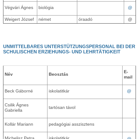
Végvári Ágnes
biológia
@
Weigert József
német
óraadó
@
UNMITTELBARES UNTERSTÜTZUNGSPERSONAL BEI DER
SCHULISCHEN ERZIEHUNGS- UND LEHRTÄTIGKEIT
E-
Név
Beosztás
mail
@
Beck Gáborné
iskolatitkár
Csilik Ágnes
tartósan távol
Gabriella
Kollár Mariann
pedagógiai asszisztens
Michelisz Petra
iskolatitkár
@