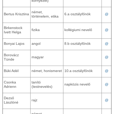
környezet)
német,
Bertus Krisztina
6.a osztályfőnök
@
történelem, etika
Birkenstock
fizika
kollégiumi nevelő
@
Ivett Helga
Bonyai Lajos
angol
8.b osztályfőnök
@
Borovácz
magyar
@
Tünde
Büki Adél
német, honismeret
10.a osztályfőnök
@
Csonka
tanító
napközis nevelő
@
Adrienn
(testnevelés)
Dezső
rajz
@
Lászlóné
német,