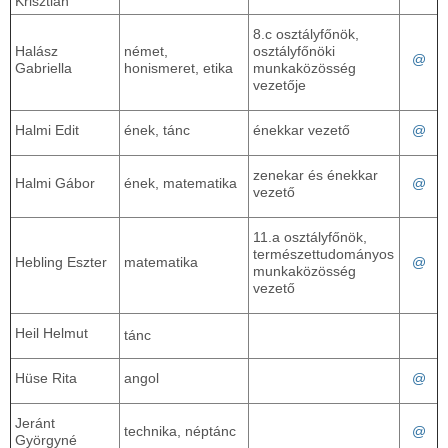
Krisztián
8.c osztályfőnök,
Halász
német,
osztályfőnöki
@
Gabriella
honismeret, etika
munkaközösség
vezetője
Halmi Edit
ének, tánc
énekkar vezető
@
zenekar és énekkar
Halmi Gábor
ének, matematika
@
vezető
11.a osztályfőnök,
természettudományos
Hebling Eszter
matematika
@
munkaközösség
vezető
Heil Helmut
tánc
Hüse Rita
angol
@
Jeránt
technika, néptánc
@
Györgyné