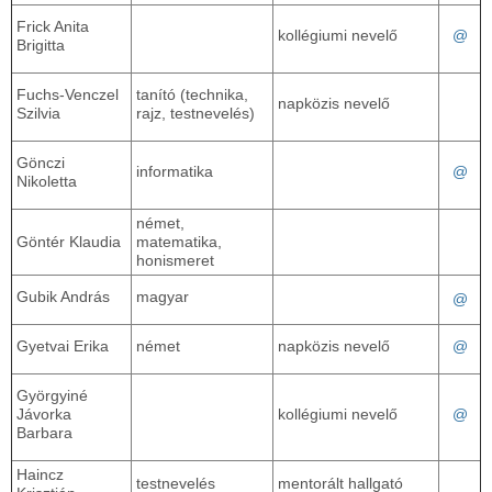
Frick Anita
kollégiumi nevelő
@
Brigitta
Fuchs-Venczel
tanító (technika,
napközis nevelő
Szilvia
rajz, testnevelés)
Gönczi
informatika
@
Nikoletta
német,
Göntér Klaudia
matematika,
honismeret
Gubik András
magyar
@
Gyetvai Erika
német
napközis nevelő
@
Györgyiné
Jávorka
kollégiumi nevelő
@
Barbara
Haincz
testnevelés
mentorált hallgató