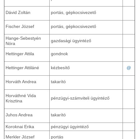
Dávid Zoltán
portás, gépkocsivezető
Fischer József
portás, gépkocsivezető
Hange-Sebestyén
gazdasági ügyintéző
Nóra
Hettinger Attila
gondnok
@
Hettinger Attiláné
kézbesítő
Horváth Andrea
takarító
Horváthné Vida
pénzügyi-számviteli ügyintéző
Krisztina
Juhos Andrea
takarító
Koroknai Erika
pénzügyi ügyintéző
Merkler József
portás