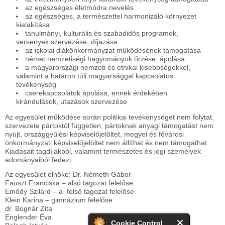
az egészséges életmódra nevelés
az egészséges, a természettel harmonizáló környezet
kialakítása
tanulmányi, kulturális és szabadidős programok,
versenyek szervezése, díjazása
az iskolai diákönkormányzat működésének támogatása
német nemzetiségi hagyományok őrzése, ápolása
a magyarországi nemzeti és etnikai kisebbségekkel,
valamint a határon túli magyarsággal kapcsolatos
tevékenység
cserekapcsolatok ápolása, ennek érdekében
kirándulások, utazások szervezése
Az egyesület működése során politikai tevékenységet nem folytat,
szervezete pártoktól független, pártoknak anyagi támogatást nem
nyújt, országgyűlési képviselőjelöltet, megyei és fővárosi
önkormányzati képviselőjelöltet nem állíthat és nem támogathat.
Kiadásait tagdíjakból, valamint természetes és jogi személyek
adományaiból fedezi.
Az egyesület elnöke: Dr. Németh Gábor
Fauszt Franciska – alsó tagozat felelőse
Emődy Szilárd – a felső tagozat felelőse
Klein Karina – gimnázium felelőse
dr. Bognár Zita
Englender Éva
Cookie Control