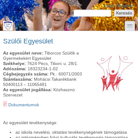
Ugrás a tartalomra
Skip to search
Login links
Login
Register
Keresés
Keresés űrlap
toggle
Szülői Egyesület
Az egyesület neve:
Tiborcos Szülők a
Gyermekekért Egyesület
Székhelye:
7624 Pécs, Tiborc u. 28/1.
Adószáma:
18323234-1-02
Cégbejegyzés száma:
Pk.: 60071/2003
Számlaszáma:
Mohácsi Takarékbank
50400113 – 11065481
Az egyesület jogállása:
Közhasznú
Szervezet
Dokumentumok
Az egyesület tevékenysége:
az iskola nevelési, oktatási tevékenységének támogatása
az intézményben folyó kulturális tevékenység támogatása