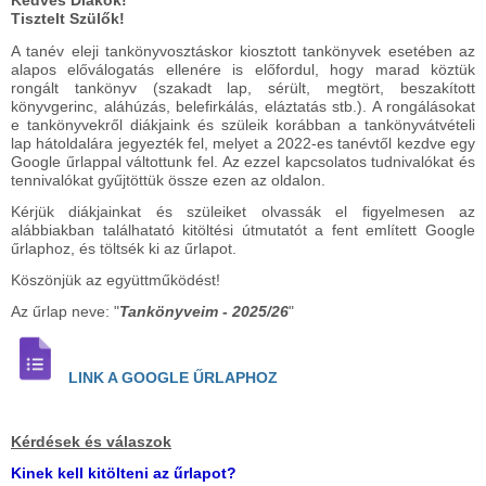
Kedves Diákok!
Tisztelt Szülők!
A tanév eleji tankönyvosztáskor kiosztott tankönyvek esetében az
alapos előválogatás ellenére is előfordul, hogy marad köztük
rongált tankönyv (szakadt lap, sérült, megtört, beszakított
könyvgerinc, aláhúzás, belefirkálás, eláztatás stb.). A rongálásokat
e tankönyvekről diákjaink és szüleik korábban a tankönyvátvételi
lap hátoldalára jegyezték fel, melyet a 2022-es tanévtől kezdve egy
Google űrlappal váltottunk fel. Az ezzel kapcsolatos tudnivalókat és
tennivalókat gyűjtöttük össze ezen az oldalon.
Kérjük diákjainkat és szüleiket olvassák el figyelmesen az
alábbiakban találhatató kitöltési útmutatót a fent említett Google
űrlaphoz, és töltsék ki az űrlapot.
Köszönjük az együttműködést!
Az űrlap neve: "
Tankönyveim - 2025/26
"
LINK A GOOGLE ŰRLAPHOZ
Kérdések és válaszok
Kinek kell kitölteni az űrlapot?