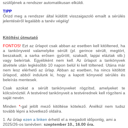
szülőjének a rendszer automatikusan elküldi.
TIPP
Őrizd meg a rendszer által küldött visszaigazoló emailt a sérülés
jelentéséről legalább a tanév végéig!
Kitöltési útmutató
FONTOS!
Ezt az űrlapot csak abban az esetben kell kitöltened, ha
a tankönyveid valamelyike sérült (pl. gerince sérült, megtört,
beszakadt, a sarka erősen gyűrött, szakadt, lapjai eláztak stb.)
vagy beleírtak. Egyébként nem kell. Az űrlapot a tankönyvek
átvétele után legkésőbb 10 napon belül ki kell töltened. Utána már
nem lesz elérhető az űrlap. Abban az esetben, ha nincs kitöltött
űrlapod, abból indulunk ki, hogy a kapott könyveid sérülés és
beleírás mentesek.
Csak azokat a sérült tankönyveket rögzítsd, amelyeket te
kölcsönöztél. A testvéred tankönyveit a testvérednek kell rögzíteni a
saját nevén.
Minden
*
-gal jelölt mező kitöltése kötelező. Anélkül nem tudsz
tovább lépni a következő oldalra.
1. Az űrlap
ezen a linken
érhető el a megadott időpontig, ami a
2025/26-os tanévben:
szeptember 10., 16.00 óra.