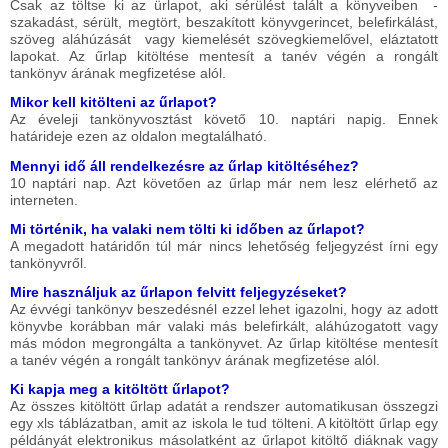
Csak az töltse ki az ürlapot, aki sérülést talált a könyveiben -
szakadást, sérült, megtört, beszakított könyvgerincet, belefirkálást,
szöveg aláhúzását vagy kiemelését szövegkiemelővel, eláztatott
lapokat. Az űrlap kitöltése mentesít a tanév végén a rongált
tankönyv árának megfizetése alól.
Mikor kell kitölteni az űrlapot?
Az éveleji tankönyvosztást követő 10. naptári napig. Ennek
határideje ezen az oldalon megtalálható.
Mennyi idő áll rendelkezésre az űrlap kitöltéséhez?
10 naptári nap. Azt követően az űrlap már nem lesz elérhető az
interneten.
Mi történik, ha valaki nem tölti ki időben az űrlapot?
A megadott határidőn túl már nincs lehetőség feljegyzést írni egy
tankönyvről.
Mire használjuk az űrlapon felvitt feljegyzéseket?
Az évvégi tankönyv beszedésnél ezzel lehet igazolni, hogy az adott
könyvbe korábban már valaki más belefirkált, aláhúzogatott vagy
más módon megrongálta a tankönyvet. Az űrlap kitöltése mentesít
a tanév végén a rongált tankönyv árának megfizetése alól.
Ki kapja meg a kitöltött űrlapot?
Az összes kitöltött űrlap adatát a rendszer automatikusan összegzi
egy xls táblázatban, amit az iskola le tud tölteni. A kitöltött űrlap egy
példányát elektronikus másolatként az űrlapot kitöltő diáknak vagy