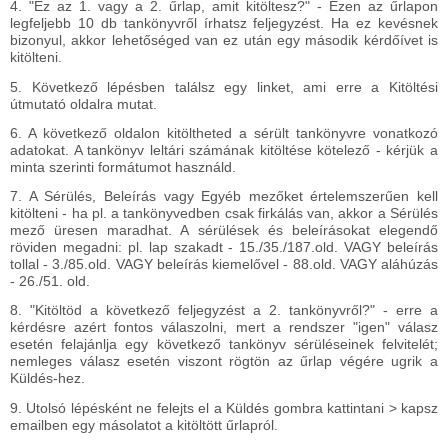
4. "Ez az 1. vagy a 2. űrlap, amit kitöltesz?" - Ezen az űrlapon
legfeljebb 10 db tankönyvről írhatsz feljegyzést. Ha ez kevésnek
bizonyul, akkor lehetőséged van ez után egy második kérdőívet is
kitölteni.
5. Következő lépésben találsz egy linket, ami erre a Kitöltési
útmutató oldalra mutat.
6. A következő oldalon kitöltheted a sérült tankönyvre vonatkozó
adatokat. A tankönyv leltári számának kitöltése kötelező - kérjük a
minta szerinti formátumot használd.
7. A Sérülés, Beleírás vagy Egyéb mezőket értelemszerűen kell
kitölteni - ha pl. a tankönyvedben csak firkálás van, akkor a Sérülés
mező üresen maradhat. A sérülések és beleírásokat elegendő
röviden megadni: pl. lap szakadt - 15./35./187.old. VAGY beleírás
tollal - 3./85.old. VAGY beleírás kiemelővel - 88.old. VAGY aláhúzás
- 26./51. old.
8. "Kitöltöd a következő feljegyzést a 2. tankönyvről?" - erre a
kérdésre azért fontos válaszolni, mert a rendszer "igen" válasz
esetén felajánlja egy következő tankönyv sérüléseinek felvitelét;
nemleges válasz esetén viszont rögtön az űrlap végére ugrik a
Küldés-hez.
9. Utolsó lépésként ne felejts el a Küldés gombra kattintani > kapsz
emailben egy másolatot a kitöltött űrlapról.