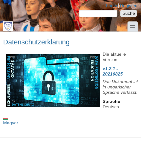
Direkt zum Inhalt
Skip to search
Login links
Login
Register
Suche
Suchformular
toggle
Datenschutzerklärung
Die aktuelle
Version:
v1.2.1 -
20210825
Das Dokument ist
in ungarischer
Sprache verfasst.
Sprache
Deutsch
Magyar