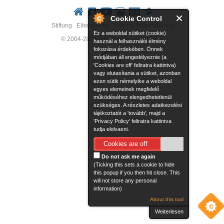
Cookie Control
Stiftung
Elternverein
Datenschutzerklärung
Ez a weboldal sütiket (cookie)
© 2004-2025 Alle Rechte vorbehalten
használ a felhasználói élmény
fokozása érdekében. Önnek
módjában áll engedélyeznie (a
'Cookies are off' feliratra kattintva)
vagy elutasítania a sütiket, azonban
ezen sütik némelyike a weboldal
egyes elemeinek megfelelő
működéséhez elengedhetetlenül
szükséges. A részletes adatkezelési
tájékoztatót a 'tovább', majd a
'Privacy Policy' feliratra kattintva
tudja elolvasni.
Cookies are off
Do not ask me again
(Ticking this sets a cookie to hide
this popup if you then hit close. This
will not store any personal
information)
About this tool
Weiterlesen