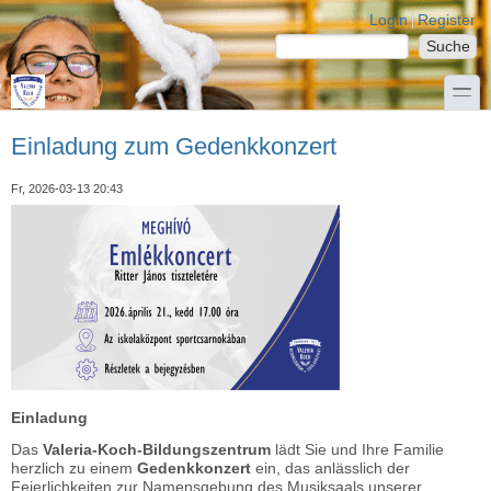
Direkt zum Inhalt
Skip to search
Login links
Login
Register
Suche
Suchformular
toggle
Einladung zum Gedenkkonzert
Fr, 2026-03-13 20:43
Einladung
Das
Valeria-Koch-Bildungszentrum
lädt Sie und Ihre Familie
herzlich zu einem
Gedenkkonzert
ein, das anlässlich der
Feierlichkeiten zur Namensgebung des Musiksaals unserer