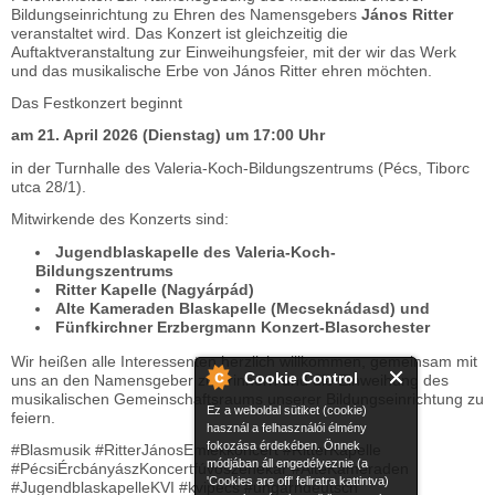
Bildungseinrichtung zu Ehren des Namensgebers
János Ritter
veranstaltet wird. Das Konzert ist gleichzeitig die
Auftaktveranstaltung zur Einweihungsfeier, mit der wir das Werk
und das musikalische Erbe von János Ritter ehren möchten.
Das Festkonzert beginnt
am 21. April 2026 (Dienstag) um 17:00 Uhr
in der Turnhalle des Valeria-Koch-Bildungszentrums (Pécs, Tiborc
utca 28/1).
Mitwirkende des Konzerts sind:
Jugendblaskapelle des Valeria-Koch-
Bildungszentrums
Ritter Kapelle (Nagyárpád)
Alte Kameraden Blaskapelle (Mecseknádasd) und
Fünfkirchner Erzbergmann Konzert-Blasorchester
Wir heißen alle Interessenten herzlich willkommen, gemeinsam mit
Cookie Control
uns an den Namensgeber zu erinnern und die Einweihung des
musikalischen Gemeinschaftsraums unserer Bildungseinrichtung zu
Ez a weboldal sütiket (cookie)
feiern.
használ a felhasználói élmény
fokozása érdekében. Önnek
#Blasmusik #RitterJánosEmlékkoncert #RitterKapelle
módjában áll engedélyeznie (a
#PécsiÉrcbányászKoncertfúvószenekar #AlteKameraden
'Cookies are off' feliratra kattintva)
#JugendblaskapelleKVI #kvipecs #ungarndeutsch