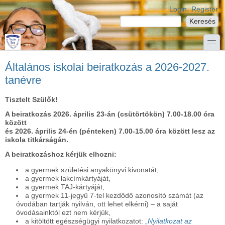
Ugrás a tartalomra
Skip to search
Login links
Login
Register
Keresés
Keresés űrlap
toggle
Általános iskolai beiratkozás a 2026-2027.
tanévre
Tisztelt Szülők!
A beiratkozás 2026. április 23-án (csütörtökön) 7.00-18.00 óra
között
és 2026. április 24-én (pénteken) 7.00-15.00 óra között lesz az
iskola titkárságán.
A beiratkozáshoz kérjük elhozni:
a gyermek születési anyakönyvi kivonatát,
a gyermek lakcímkártyáját,
a gyermek TAJ-kártyáját,
a gyermek 11-jegyű 7-tel kezdődő azonosító számát (az
óvodában tartják nyilván, ott lehet elkérni) – a saját
óvodásainktól ezt nem kérjük,
a kitöltött egészségügyi nyilatkozatot:
„
Nyilatkozat az