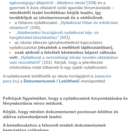
egészségügyi állapotról - általános iskola”(
104)
és a
gyermek 6 éves oltásáról szóló igazolás fénymásolatát –
mindkettőt lezárt borítékban kérjük leadni, így
továbbítjuk az iskolaorvosnak és a védőnőnek
,
a hittanos nyilatkozatot:
„
Nyilatkozat hittan és erkölcstan
oktatásról
”
(106),
„Adatkezelési hozzájáruló nyilatkozat kép- és
hangfelvétel készítéséhez” (
501),
az iskolai étkezés igénybevételével kapcsolatos
nyilatkozatokat
(részletek a mellékelt
tájékoztatóban),
csak akiknél a felvételi kérelemhez képest változás
volt:
„Nyilatkozat a nemzetiségi iskolai nevelés-oktatásban
való részvételről” (
101)
. Kérjük, hogy a jelentkezés
módosítása miatt töltsenek ki egy újabb nyilatkozatot.
A nyilatkozatok letölthetők az iskola honlapjáról is (
www.kvi-
pecs.hu
) a
Dokumentumok / Letölthető
menüpontból.
Felhívjuk figyelmüket, hogy a nyilatkozatok kinyomtatására és
fénymásolásra nincs módunk.
Kérjük, hogy minden dokumentumot pontosan kitöltve és
aláírva szíveskedjenek leadni.
A beiratkozáshoz a felsorolt eredeti dokumentumok
bemutatása szükséges.