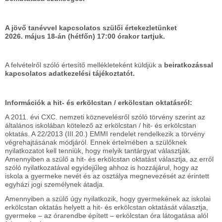
A jövő tanévvel kapcsolatos szülői értekezletünket
2026. május 18-án (hétfőn) 17:00 órakor tartjuk.
A felvételről szóló értesítő mellékleteként küldjük a
beiratkozással
kapcsolatos adatkezelési tájékoztatót.
Információk a hit- és erkölcstan / erkölcstan oktatásról:
A 2011. évi CXC. nemzeti köznevelésről szóló törvény szerint az
általános iskolában kötelező az erkölcstan / hit- és erkölcstan
oktatás. A 22/2013 (III.20.) EMMI rendelet rendelkezik a törvény
végrehajtásának módjáról. Ennek értelmében a szülőknek
nyilatkozatot kell tenniük, hogy melyik tantárgyat választják.
Amennyiben a szülő a hit- és erkölcstan oktatást választja, az erről
szóló nyilatkozatával egyidejűleg ahhoz is hozzájárul, hogy az
iskola a gyermeke nevét és az osztálya megnevezését az érintett
egyházi jogi személynek átadja.
Amennyiben a szülő úgy nyilatkozik, hogy gyermekének az iskolai
erkölcstan oktatás helyett a hit- és erkölcstan oktatását választja,
gyermeke – az órarendbe épített – erkölcstan óra látogatása alól