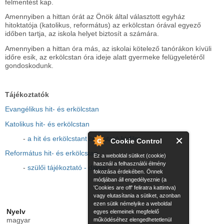
felmentést kap.
Amennyiben a hittan órát az Önök által választott egyház
hitoktatója (katolikus, református) az erkölcstan órával egyező
időben tartja, az iskola helyet biztosít a számára.
Amennyiben a hittan óra más, az iskolai kötelező tanórákon kívüli
időre esik, az erkölcstan óra ideje alatt gyermeke felügyeletéről
gondoskodunk.
Tájékoztatók
Evangélikus hit- és erkölcstan
Katolikus hit- és erkölcstan
-
a hit és erkölcstant bemutató kisfilm
Cookie Control
Református hit- és erkölcstan
Ez a weboldal sütiket (cookie)
használ a felhasználói élmény
-
szülői tájékoztató - diasor
fokozása érdekében. Önnek
módjában áll engedélyeznie (a
'Cookies are off' feliratra kattintva)
vagy elutasítania a sütiket, azonban
ezen sütik némelyike a weboldal
Nyelv
egyes elemeinek megfelelő
magyar
működéséhez elengedhetetlenül