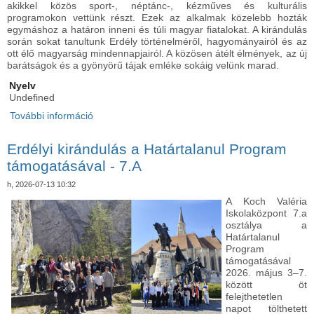
akikkel közös sport-, néptánc-, kézműves és kulturális
programokon vettünk részt. Ezek az alkalmak közelebb hozták
egymáshoz a határon inneni és túli magyar fiatalokat. A kirándulás
során sokat tanultunk Erdély történelméről, hagyományairól és az
ott élő magyarság mindennapjairól. A közösen átélt élmények, az új
barátságok és a gyönyörű tájak emléke sokáig velünk marad.
Nyelv
Undefined
További információ
Erdélyi kirándulás a Határtalanul Program
támogatásával - 7.B tartalommal kapcsolatosan
Erdélyi kirándulás a Határtalanul Program
támogatásával - 7.A
h, 2026-07-13 10:32
A Koch Valéria
Iskolaközpont 7.a
osztálya a
Határtalanul
Program
támogatásával
2026. május 3–7.
között öt
felejthetetlen
napot tölthetett