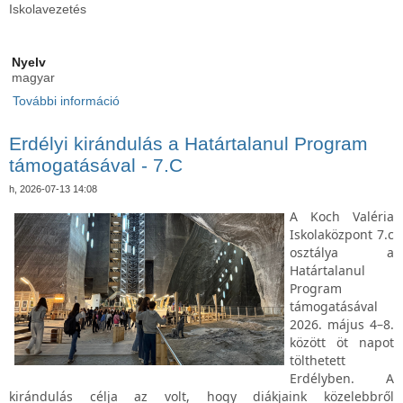
Iskolavezetés
Nyelv
magyar
További információ
Öregdiák találkozó tartalommal kapcsolatosan
Erdélyi kirándulás a Határtalanul Program
támogatásával - 7.C
h, 2026-07-13 14:08
A Koch Valéria
Iskolaközpont 7.c
osztálya a
Határtalanul
Program
támogatásával
2026. május 4–8.
között öt napot
tölthetett
Erdélyben. A
kirándulás célja az volt, hogy diákjaink közelebbről