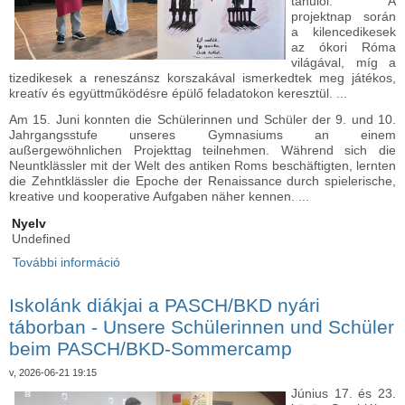
tanulói. A
projektnap során
a kilencedikesek
az ókori Róma
világával, míg a
tizedikesek a reneszánsz korszakával ismerkedtek meg játékos,
kreatív és együttműködésre épülő feladatokon keresztül. ...
Am 15. Juni konnten die Schülerinnen und Schüler der 9. und 10.
Jahrgangsstufe unseres Gymnasiums an einem
außergewöhnlichen Projekttag teilnehmen. Während sich die
Neuntklässler mit der Welt des antiken Roms beschäftigten, lernten
die Zehntklässler die Epoche der Renaissance durch spielerische,
kreative und kooperative Aufgaben näher kennen. ...
Nyelv
Undefined
További információ
Projektnap a gimnáziumban: Róma és a
reneszánsz nyomában - Projekttag im
Gymnasium: Auf den Spuren Roms und der
Iskolánk diákjai a PASCH/BKD nyári
Renaissance tartalommal kapcsolatosan
táborban - Unsere Schülerinnen und Schüler
beim PASCH/BKD-Sommercamp
v, 2026-06-21 19:15
Június 17. és 23.