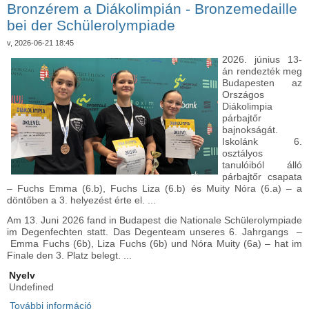
Bronzérem a Diákolimpián - Bronzemedaille
kapcsolatosan
bei der Schülerolympiade
v, 2026-06-21 18:45
2026. június 13-
án rendezték meg
Budapesten az
Országos
Diákolimpia
párbajtőr
bajnokságát.
Iskolánk 6.
osztályos
tanulóiból álló
párbajtőr csapata
– Fuchs Emma (6.b), Fuchs Liza (6.b) és Muity Nóra (6.a) – a
döntőben a 3. helyezést érte el. ...
Am 13. Juni 2026 fand in Budapest die Nationale Schülerolympiade
im Degenfechten statt. Das Degenteam unseres 6. Jahrgangs –
Emma Fuchs (6b), Liza Fuchs (6b) und Nóra Muity (6a) – hat im
Finale den 3. Platz belegt. ...
Nyelv
Undefined
További információ
Bronzérem a Diákolimpián - Bronzemedaille bei