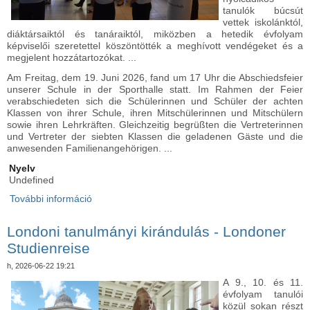
tanulók búcsút
vettek iskolánktól,
diáktársaiktól és tanáraiktól, miközben a hetedik évfolyam
képviselői szeretettel köszöntötték a meghívott vendégeket és a
megjelent hozzátartozókat. ...
Am Freitag, dem 19. Juni 2026, fand um 17 Uhr die Abschiedsfeier
unserer Schule in der Sporthalle statt. Im Rahmen der Feier
verabschiedeten sich die Schülerinnen und Schüler der achten
Klassen von ihrer Schule, ihren Mitschülerinnen und Mitschülern
sowie ihren Lehrkräften. Gleichzeitig begrüßten die Vertreterinnen
und Vertreter der siebten Klassen die geladenen Gäste und die
anwesenden Familienangehörigen. ...
Nyelv
Undefined
További információ
Ballagási ünnepély - Abschiedsfeier tartalommal
kapcsolatosan
Londoni tanulmányi kirándulás - Londoner
Studienreise
h, 2026-06-22 19:21
A 9., 10. és 11.
évfolyam tanulói
közül sokan részt