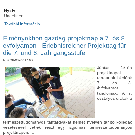
...
Nyelv
Undefined
További információ
Közösség, játék és élmények – Felsős DÖK-nap
iskolánkban - Gemeinschaft, Spiel und Erlebnisse
– DÖK-Tag der Oberstufe an unserer
Élményekben gazdag projektnap a 7. és 8.
Grundschule tartalommal kapcsolatosan
évfolyamon - Erlebnisreicher Projekttag für
die 7. und 8. Jahrgangsstufe
h, 2026-06-22 17:00
Június 15-én
projektnapot
tartottunk iskolánk
7. és 8.
évfolyamos
tanulóinak. A 7.
osztályos diákok a
természettudományos tantárgyakat német nyelven tanító kollégák
vezetésével vettek részt egy izgalmas természettudományos
projektnapon. ...