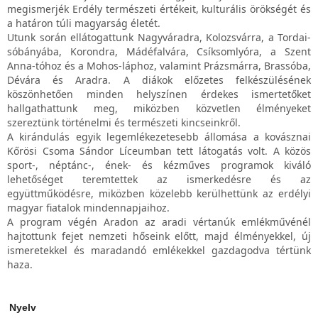
megismerjék Erdély természeti értékeit, kulturális örökségét és
a határon túli magyarság életét.
Utunk során ellátogattunk Nagyváradra, Kolozsvárra, a Tordai-
sóbányába, Korondra, Mádéfalvára, Csíksomlyóra, a Szent
Anna-tóhoz és a Mohos-láphoz, valamint Prázsmárra, Brassóba,
Dévára és Aradra. A diákok előzetes felkészülésének
köszönhetően minden helyszínen érdekes ismertetőket
hallgathattunk meg, miközben közvetlen élményeket
szereztünk történelmi és természeti kincseinkről.
A kirándulás egyik legemlékezetesebb állomása a kovásznai
Kőrösi Csoma Sándor Líceumban tett látogatás volt. A közös
sport-, néptánc-, ének- és kézműves programok kiváló
lehetőséget teremtettek az ismerkedésre és az
együttműködésre, miközben közelebb kerülhettünk az erdélyi
magyar fiatalok mindennapjaihoz.
A program végén Aradon az aradi vértanúk emlékművénél
hajtottunk fejet nemzeti hőseink előtt, majd élményekkel, új
ismeretekkel és maradandó emlékekkel gazdagodva tértünk
haza.
Nyelv