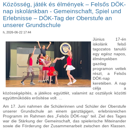
Közösség, játék és élmények – Felsős DÖK-
nap iskolánkban - Gemeinschaft, Spiel und
Erlebnisse – DÖK-Tag der Oberstufe an
unserer Grundschule
h, 2026-06-22 17:44
Június 17-én
iskolánk felső
tagozatos tanulói
egy egész napos,
élményekben
gazdag
programon vettek
részt, a Felsős
DÖK-nap
keretében. A nap
célja a
közösségépítés, a játékos együttlét, valamint az osztályok közötti
együttműködés erősítése volt. ...
Am 17. Juni nahmen die Schülerinnen und Schüler der Oberstufe
unserer Grundschule an einem ganztägigen, erlebnisreichen
Programm im Rahmen des „Felsős DÖK-nap“ teil. Ziel des Tages
war die Stärkung der Gemeinschaft, das spielerische Miteinander
sowie die Förderung der Zusammenarbeit zwischen den Klassen.