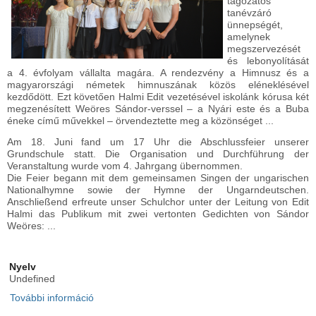
tagozatos
tanévzáró
ünnepségét,
amelynek
megszervezését
és lebonyolítását
a 4. évfolyam vállalta magára. A rendezvény a Himnusz és a
magyarországi németek himnuszának közös eléneklésével
kezdődött. Ezt követően Halmi Edit vezetésével iskolánk kórusa két
megzenésített Weöres Sándor-verssel – a Nyári este és a Buba
éneke című művekkel – örvendeztette meg a közönséget ...
Am 18. Juni fand um 17 Uhr die Abschlussfeier unserer
Grundschule statt. Die Organisation und Durchführung der
Veranstaltung wurde vom 4. Jahrgang übernommen.
Die Feier begann mit dem gemeinsamen Singen der ungarischen
Nationalhymne sowie der Hymne der Ungarndeutschen.
Anschließend erfreute unser Schulchor unter der Leitung von Edit
Halmi das Publikum mit zwei vertonten Gedichten von Sándor
Weöres: ...
Nyelv
Undefined
További információ
Alsó tagozatos tanévzáró ünnepség -
Abschlussfeier der Grundschule tartalommal