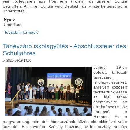
vier Kolleginnen aus Pommern (Polen) an unserer Schule
begrüßen. An ihrer Schule wird Deutsch als Minderheitensprache
unterrichtet. ...
Nyelv
Undefined
További információ
Az oktatás összeköt – határokon innen és túl -
Bildung verbindet – über Ländergrenzen hinweg!
tartalommal kapcsolatosan
Tanévzáró iskolagyűlés - Abschlussfeier des
Schuljahres
p, 2026-06-19 19:00
Június 19-én
délelőtt tartottuk
tanévzáró
iskolagyűlésünket,
amelyen közösen
tekintettünk vissza
az idei tanév
eseményeire és
eredményeire. Az
ünnepség a
Himnusz és a
magyarországi németek himnuszának közös eléneklésével vette
kezdetét. Ezt követően Székely Fruzsina, az 5.b osztály tanulója