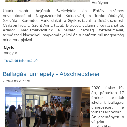
Erdélyben.
Utunk során bejártuk Székelyföld és Erdély számos
nevezetességét: Nagyszalontát, Kolozsvárt, a Tordai-sóbányát,
Szovátát, Korondot, Farkaslakát, a Gyilkos-tavat, a Békás-szorost,
Csíksomlyót, a Szent Anna-tavat, Brassót, valamint Kovásznát és
Aradot. Megismerkedtünk a térség gazdag történelmével,
természeti kincseivel, hagyományaival és a határon túli magyarság
mindennapjaival. ...
Nyelv
magyar
További információ
Erdélyi kirándulás a Határtalanul Program
támogatásával - 7.A tartalommal kapcsolatosan
Ballagási ünnepély - Abschiedsfeier
k, 2026-06-23 16:31
2026. június 19-
én, pénteken 17
órakor tartottuk
iskolánk ballagási
ünnepségét a
tornacsarnokban.
Az eseményen a
végzős
nyolcadikos