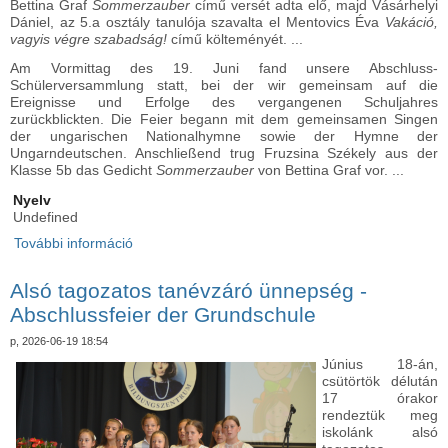
Bettina Graf
Sommerzauber
című versét adta elő, majd Vásárhelyi
Dániel, az 5.a osztály tanulója szavalta el Mentovics Éva
Vakáció,
vagyis végre szabadság!
című költeményét. ...
Am Vormittag des 19. Juni fand unsere Abschluss-
Schülerversammlung statt, bei der wir gemeinsam auf die
Ereignisse und Erfolge des vergangenen Schuljahres
zurückblickten. Die Feier begann mit dem gemeinsamen Singen
der ungarischen Nationalhymne sowie der Hymne der
Ungarndeutschen. Anschließend trug Fruzsina Székely aus der
Klasse 5b das Gedicht
Sommerzauber
von Bettina Graf vor. ...
Nyelv
Undefined
További információ
Tanévzáró iskolagyűlés - Abschlussfeier des
Schuljahres tartalommal kapcsolatosan
Alsó tagozatos tanévzáró ünnepség -
Abschlussfeier der Grundschule
p, 2026-06-19 18:54
Június 18-án,
csütörtök délután
17 órakor
rendeztük meg
iskolánk alsó