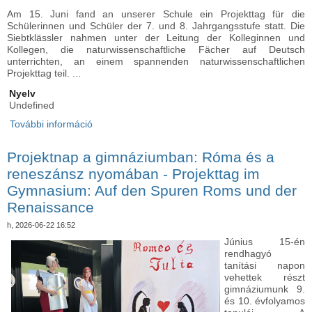
Am 15. Juni fand an unserer Schule ein Projekttag für die
Schülerinnen und Schüler der 7. und 8. Jahrgangsstufe statt. Die
Siebtklässler nahmen unter der Leitung der Kolleginnen und
Kollegen, die naturwissenschaftliche Fächer auf Deutsch
unterrichten, an einem spannenden naturwissenschaftlichen
Projekttag teil. ...
Nyelv
Undefined
További információ
Élményekben gazdag projektnap a 7. és 8.
évfolyamon - Erlebnisreicher Projekttag für die 7.
und 8. Jahrgangsstufe tartalommal
Projektnap a gimnáziumban: Róma és a
kapcsolatosan
reneszánsz nyomában - Projekttag im
Gymnasium: Auf den Spuren Roms und der
Renaissance
h, 2026-06-22 16:52
Június 15-én
rendhagyó
tanítási napon
vehettek részt
gimnáziumunk 9.
és 10. évfolyamos