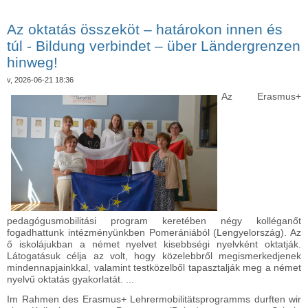
der Schülerolympiade tartalommal kapcsolatosan
Az oktatás összeköt – határokon innen és
túl - Bildung verbindet – über Ländergrenzen
hinweg!
v, 2026-06-21 18:36
Az Erasmus+
pedagógusmobilitási program keretében négy kolléganőt
fogadhattunk intézményünkben Pomerániából (Lengyelország). Az
ő iskolájukban a német nyelvet kisebbségi nyelvként oktatják.
Látogatásuk célja az volt, hogy közelebbről megismerkedjenek
mindennapjainkkal, valamint testközelből tapasztalják meg a német
nyelvű oktatás gyakorlatát. ...
Im Rahmen des Erasmus+ Lehrermobilitätsprogramms durften wir