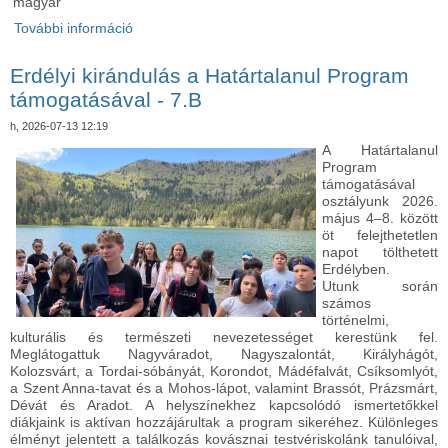
magyar
További információ
Erdélyi kirándulás a Határtalanul Program
támogatásával - 7.C tartalommal kapcsolatosan
Erdélyi kirándulás a Határtalanul Program
támogatásával - 7.B
h, 2026-07-13 12:19
A Határtalanul
Program
támogatásával
osztályunk 2026.
május 4–8. között
öt felejthetetlen
napot tölthetett
Erdélyben.
Utunk során
számos
történelmi,
kulturális és természeti nevezetességet kerestünk fel.
Meglátogattuk Nagyváradot, Nagyszalontát, Királyhágót,
Kolozsvárt, a Tordai-sóbányát, Korondot, Mádéfalvát, Csíksomlyót,
a Szent Anna-tavat és a Mohos-lápot, valamint Brassót, Prázsmárt,
Dévát és Aradot. A helyszínekhez kapcsolódó ismertetőkkel
diákjaink is aktívan hozzájárultak a program sikeréhez. Különleges
élményt jelentett a találkozás kovásznai testvériskolánk tanulóival,