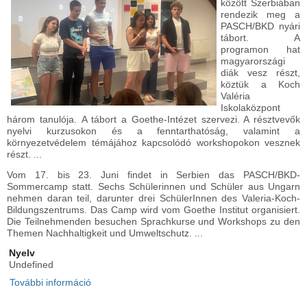
között Szerbiában
rendezik meg a
PASCH/BKD nyári
tábort. A
programon hat
magyarországi
diák vesz részt,
köztük a Koch
Valéria
Iskolaközpont
három tanulója. A tábort a Goethe-Intézet szervezi. A résztvevők
nyelvi kurzusokon és a fenntarthatóság, valamint a
környezetvédelem témájához kapcsolódó workshopokon vesznek
részt. ...
Vom 17. bis 23. Juni findet in Serbien das PASCH/BKD-
Sommercamp statt. Sechs Schülerinnen und Schüler aus Ungarn
nehmen daran teil, darunter drei SchülerInnen des Valeria-Koch-
Bildungszentrums. Das Camp wird vom Goethe Institut organisiert.
Die Teilnehmenden besuchen Sprachkurse und Workshops zu den
Themen Nachhaltigkeit und Umweltschutz. ...
Nyelv
Undefined
További információ
Iskolánk diákjai a PASCH/BKD nyári táborban -
Unsere Schülerinnen und Schüler beim
PASCH/BKD-Sommercamp tartalommal