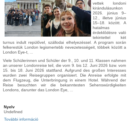
vettek londoni
kirándulásunkon
2026. június 9–
12., illetve június
15–18. között. A
hatalmas
érdeklődésre való
tekintettel két
turnus indult repülővel, szállodai elhelyezéssel. A program során
felkerestük London legismertebb nevezetességeit, többek között a
London Eye-t, ...
Viele Schülerinnen und Schüler der 9., 10. und 11. Klassen nahmen
an unserer Londonreise teil, die vom 9. bis 12. Juni 2026 bzw. vom
15. bis 18. Juni 2026 stattfand. Aufgrund des großen Interesses
wurden zwei Reisegruppen organisiert. Die Anreise erfolgte mit
dem Flugzeug, die Unterbringung in einem Hotel. Während der
Reise besuchten wir die bekanntesten Sehenswürdigkeiten
Londons, darunter das London Eye, ...
Nyelv
Undefined
További információ
Londoni tanulmányi kirándulás - Londoner
Studienreise tartalommal kapcsolatosan