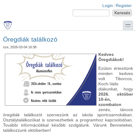
Ugrás a tartalomra
Skip to search
Login links
Login
Register
Keresés
Keresés űrlap
toggle
Öregdiák találkozó
sze, 2026-03-04 16:38
Kedves
Öregdiákok!
Ezúton értesítünk
minden kedves
volt Tiborcos,
Koch-Valis
diákunkat, hogy
2026. október
10-én,
szombaton
zenés, táncos
öregdiák találkozót szervezünk az iskola sportcsarnokában.
Osztálytalálkozókat is szervezhettek a programhoz kapcsolódóan.
További információkkal később szolgálunk. Várunk Benneteket,
találkozzunk októberben!