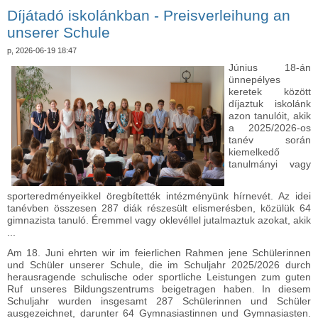
kapcsolatosan
Díjátadó iskolánkban - Preisverleihung an
unserer Schule
p, 2026-06-19 18:47
Június 18-án
ünnepélyes
keretek között
díjaztuk iskolánk
azon tanulóit, akik
a 2025/2026-os
tanév során
kiemelkedő
tanulmányi vagy
sporteredményeikkel öregbítették intézményünk hírnevét. Az idei
tanévben összesen 287 diák részesült elismerésben, közülük 64
gimnazista tanuló. Éremmel vagy oklevéllel jutalmaztuk azokat, akik
...
Am 18. Juni ehrten wir im feierlichen Rahmen jene Schülerinnen
und Schüler unserer Schule, die im Schuljahr 2025/2026 durch
herausragende schulische oder sportliche Leistungen zum guten
Ruf unseres Bildungszentrums beigetragen haben. In diesem
Schuljahr wurden insgesamt 287 Schülerinnen und Schüler
ausgezeichnet, darunter 64 Gymnasiastinnen und Gymnasiasten.