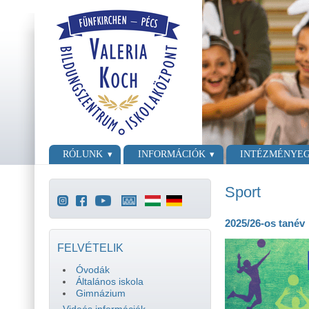
Ugrás a tartalomra
Skip to search
Főmenü
RÓLUNK
INFORMÁCIÓK
INTÉZMÉNYE
Sport
2025/26-os tanév
FELVÉTELIK
Óvodák
Általános iskola
Gimnázium