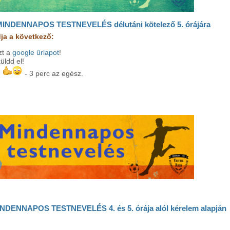
a MINDENNAPOS TESTNEVELÉS délutáni kötelező 5. órájára
ja a következő:
zt a
google űrlapot
!
üldd el!
s
- 3 perc az egész.
INDENNAPOS TESTNEVELÉS 4. és 5. órája alól kérelem alapján