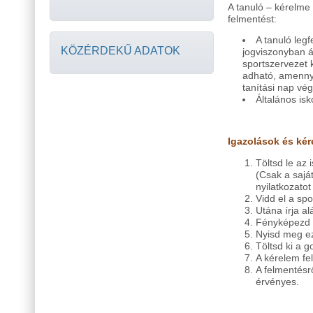
A tanuló – kérelme 
felmentést:
A tanuló legfe
KÖZÉRDEKŰ ADATOK
jogviszonyban á
sportszervezet 
adható, amennyi
tanítási nap vé
Általános is
Igazolások és ké
Töltsd le az 
(Csak a sajá
nyilatkozatot 
Vidd el a sp
Utána írja a
Fényképezd le
Nyisd meg e
Töltsd ki a g
A kérelem fe
A felmentésr
érvényes.