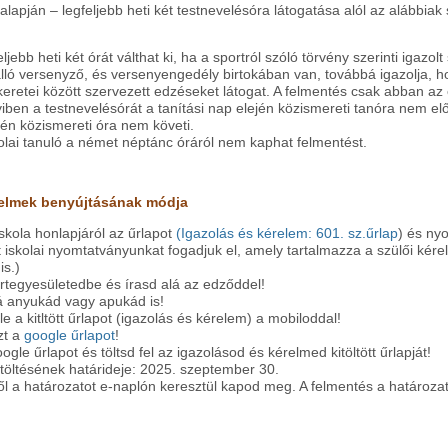
alapján – legfeljebb heti két testnevelésóra látogatása alól az alábbiak 
ljebb heti két órát válthat ki, ha a sportról szóló törvény szerinti igazolt
lló versenyző, és versenyengedély birtokában van, továbbá igazolja, h
keretei között szervezett edzéseket látogat. A felmentés csak abban az
ben a testnevelésórát a tanítási nap elején közismereti tanóra nem el
gén közismereti óra nem követi.
kolai tanuló a német néptánc óráról nem kaphat felmentést.
relmek benyújtásának módja
iskola honlapjáról az űrlapot
(Igazolás és kérelem: 601. sz.űrlap
) és ny
t iskolai nyomtatványunkat fogadjuk el, amely tartalmazza a szülői kére
is.)
ortegyesületedbe és írasd alá az edződdel!
lá anyukád vagy apukád is!
 a kitltött űrlapot (igazolás és kérelem) a mobiloddal!
zt a
google űrlapot
!
oogle űrlapot és töltsd fel az igazolásod és kérelmed kitöltött űrlapját!
ltöltésének határideje: 2025. szeptember 30.
ől a határozatot e-naplón keresztül kapod meg. A felmentés a határozat