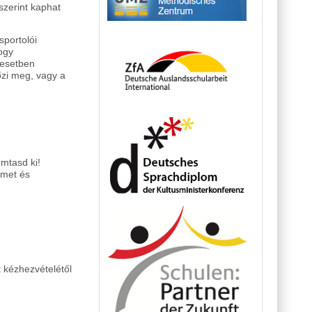
szerint kaphat
 sportolói
ogy
 esetben
őzi meg, vagy a
omtasd ki!
lmet és
 kézhezvételétől