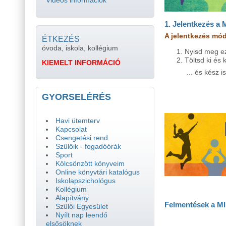
Videós információk
1. Jelentkezés 
A jelentkezés mód
ÉTKEZÉS
óvoda, iskola, kollégium
Nyisd meg e
Töltsd ki és k
KIEMELT INFORMÁCIÓ
... és kész i
GYORSELÉRÉS
Havi ütemterv
Kapcsolat
Csengetési rend
Szülőik - fogadóórák
Sport
Kölcsönzött könyveim
Online könyvtári katalógus
Iskolapszichológus
Kollégium
Alapítvány
Felmentések a M
Szülői Egyesület
Nyílt nap leendő
elsősöknek