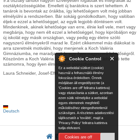
9.a osztály tanulói nagyon szívélyesen fogadtak és integráltak az
osztályközösségükbe. Emellett új barátokra is szert tehettem. A
tanárok is bevontak az óráikba, így lehetőségem volt még jobban
elmélyülni a rendszerben. Bár sokáig gondolkodtam, hogy valóban
éljek-e ezzel a lehetőséggel, az egyik legjobb döntésem volt.
Mindenkinek, akinek lehetősége van erre, élnie kell vele, mert vagy
megbánja, hogy nem élt ezzel a lehetőséggel, hogy kipróbáljon egy
új iskolát egy másik országban, vagy pedig egy életre szóló
nagyszerű élményekről marad le. Ezért cikkemmel más diákokat is
arra szeretnék motiválni, hogy menjenek a Koch Valéria
Gimnáziumba, ne maradjanak le egy ilyen nagyszerű lehetőségről.
Cookie Control
Köszönöm a Koch Valéria Iskolaközpontnak, hogy lehetővé tette
számomra, hogy ilyen élményeket szerezhettem!
Ez a weboldal sütiket (cookie)
Laura Schneider, Josef-Effner Gimnázium, Dachau
használ a felhasználói élmény
fokozása érdekében. Önnek
módjában áll engedélyeznie (a
'Cookies are off' feliratra kattintva)
vagy elutasítania a sütiket, azonban
ezen sütik némelyike a weboldal
egyes elemeinek megfelelő
működéséhez elengedhetetlenül
Deutsch
szükséges. A részletes adatkezelési
tájékoztatót a 'tovább', majd a
'Privacy Policy' feliratra kattintva
tudja elolvasni.
Cookies are off