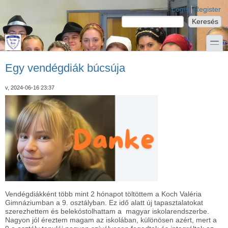
Ugrás a tartalomra
Skip to search
Login links
Login
Register
Keresés
Keresés űrlap
toggle
Egy vendégdiák búcsúja
v, 2024-06-16 23:37
Vendégdiákként több mint 2 hónapot töltöttem a Koch Valéria
Gimnáziumban a 9. osztályban. Ez idő alatt új tapasztalatokat
szerezhettem és belekóstolhattam a magyar iskolarendszerbe.
Nagyon jól éreztem magam az iskolában, különösen azért, mert a