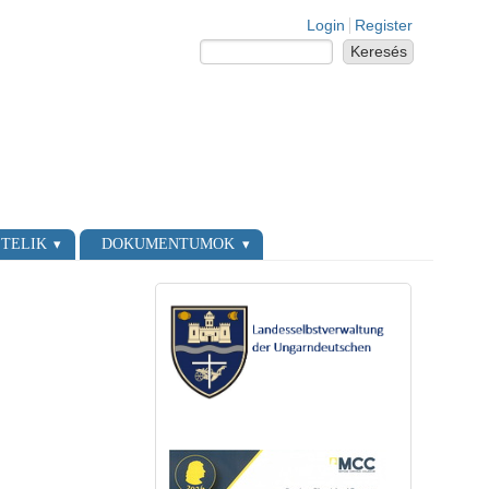
Login links
Login
Register
Keresés
Keresés űrlap
TELIK
DOKUMENTUMOK