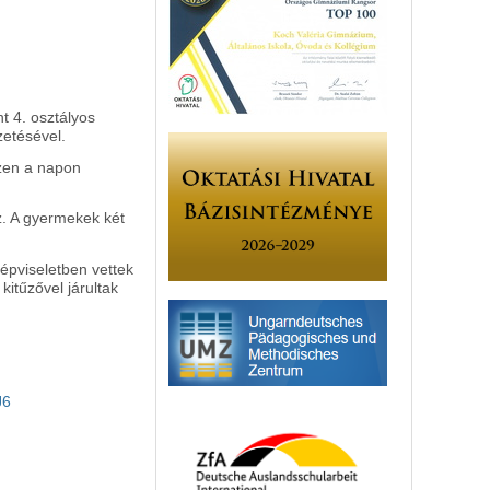
t 4. osztályos
etésével.
ezen a napon
z. A gyermekek két
pviseletben vettek
kitűzővel járultak
J6