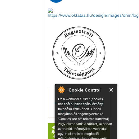
Cookie Control
Ez a weboldal sütiket (cookie)
használ a felhasználói élmény
fokozása érdekében. Önnek
módjában áll engedélyeznie (a
'Cookies are off' feliratra kattintva)
vagy elutasítania a sütiket, azonban
ezen sütik némelyike a weboldal
egyes elemeinek megfelelő
működéséhez elengedhetetlenül