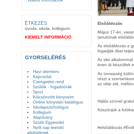
Videós információk
ÉTKEZÉS
Elsőáldozás
óvoda, iskola, kollégium
Május 17-én, vasár
KIEMELT INFORMÁCIÓ
tanulóinak elsőáld
Az elsőáldozás a g
fogadják őket telj
GYORSELÉRÉS
Az idei alkalommal 
éven át készültek 
Havi ütemterv
Az ünnepség különl
Kapcsolat
részt a szertartáso
Csengetési rend
az oltár elé, méltó
Szülőik - fogadóórák
Sport
Kölcsönzött könyveim
Hálás szívvel grat
Online könyvtári katalógus
Iskolapszichológus
Köszönjük a fotók
Kollégium
Alapítvány
Szülői Egyesület
#elsőáldozás #Ers
Nyílt nap leendő
elsősöknek