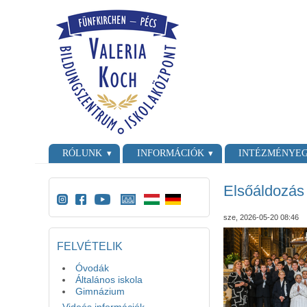
Ugrás a tartalomra
Skip to search
Főmenü
RÓLUNK
INFORMÁCIÓK
INTÉZMÉNYE
Elsőáldozás
sze, 2026-05-20 08:46
FELVÉTELIK
Óvodák
Általános iskola
Gimnázium