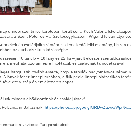
nap ünnepi szentmise keretében került sor a Koch Valéria Iskolaközpon
ozására a Szent Péter és Pál Székesegyházban, Wigand István atya vez
yermekek és családjaik számára is kiemelkedő lelki esemény, hiszen 
esebben az eucharisztikus közösségbe.
összesen 40 tanuló – 18 lány és 22 fiú – járult először szentáldozásho
erre a meghatározó ünnepre hitoktatóik és családjaik támogatásával.
eges hangulatát tovább emelte, hogy a tanulók hagyományos német né
n. A lányok fehér ünnepi ruhában, a fiúk pedig ünnepi öltözetükön fehér 
vá téve ezt a szép és emlékezetes napot.
ulálunk minden elsőáldozónak és családjuknak!
at Pölczmann Balázsnak:
https://photos.app.goo.gl/dRDwZawveWjaNva
tkommunion #kvipecs #ungarndeutsch