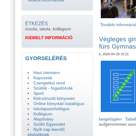
Videós információk
ÉTKEZÉS
További informáci
óvoda, iskola, kollégium
KIEMELT INFORMÁCIÓ
Végleges gim
fürs Gymna
k, 2026-04-28 10:21
GYORSELÉRÉS
Havi ütemterv
Kapcsolat
Csengetési rend
Szülőik - fogadóórák
Sport
Kölcsönzött könyveim
Online könyvtári katalógus
Iskolapszichológus
Kollégium
beigefügten Tabel
Alapítvány
aufgenommen wurde
Szülői Egyesület
Nyílt nap leendő
elsősöknek