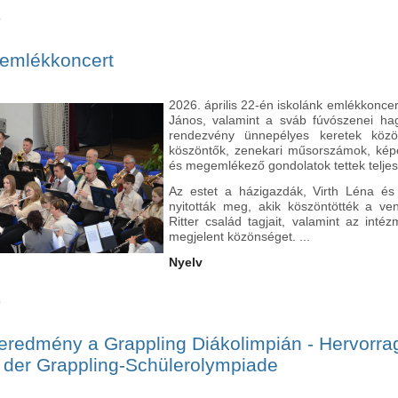
ó
Trachtag az iskolaközpontunkban - Trachttag in unserem Bildungszen
 emlékkoncert
2026. április 22-én iskolánk emlékkoncertt
János, valamint a sváb fúvószenei ha
rendezvény ünnepélyes keretek közöt
köszöntők, zenekari műsorszámok, képe
és megemlékező gondolatok tettek teljes
Az estet a házigazdák, Virth Léna és
nyitották meg, akik köszöntötték a ve
Ritter család tagjait, valamint az inté
megjelent közönséget. ...
Nyelv
ó
Ritter János emlékkoncert tartalommal kapcsolatosan
eredmény a Grappling Diákolimpián - Hervorr
 der Grappling-Schülerolympiade