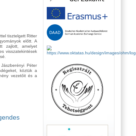
trum tartalommal kapcsolatosan
el tisztelgett Ritter
gyományok előtt. A
t zajlott, amelyet
s visszatekintések
sé.
 Jászberényi Péter
ndégeket, köztük a
zmény vezetőit és a
agendes