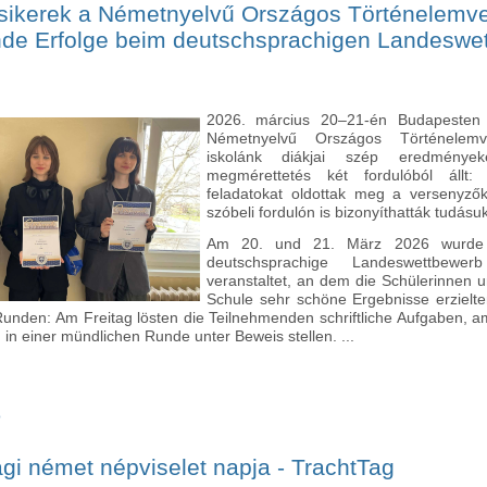
sikerek a Németnyelvű Országos Történelemve
de Erfolge beim deutschsprachigen Landeswe
2026. március 20–21-én Budapesten
Németnyelvű Országos Történelemv
iskolánk diákjai szép eredménye
megmérettetés két fordulóból állt: 
feladatokat oldottak meg a versenyz
szóbeli fordulón is bizonyíthatták tudásuka
Am 20. und 21. März 2026 wurde 
deutschsprachige Landeswettbewe
veranstaltet, an dem die Schülerinnen 
Schule sehr schöne Ergebnisse erzielt
unden: Am Freitag lösten die Teilnehmenden schriftliche Aufgaben,
 in einer mündlichen Runde unter Beweis stellen. ...
ó
Kiemelkedő sikerek a Németnyelvű Országos Történelemversenyen -
Geschichte tartalommal kapcsolatosan
i német népviselet napja - TrachtTag