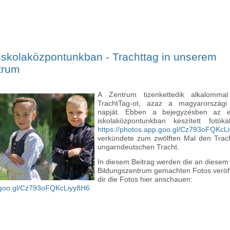
ó
Végleges gimnáziumi felvételi jegyzék - Finales Aufnahmeverzeichnis
iskolaközpontunkban - Trachttag in unserem
trum
A Zentrum tizenkettedik alkalomma
TrachtTag-ot, azaz a magyarországi 
napját. 
Ebben a bejegyzésben az 
https://photos.app.goo.gl/Cz793oFQKcL
verkündete zum zwölften Mal den Trach
ungarndeutschen Tracht.
In diesem Beitrag werden die an diesem 
Bildungszentrum gemachten Fotos veröffe
dir die Fotos hier anschauen: 
p.goo.gl/Cz793oFQKcLiyy8H6