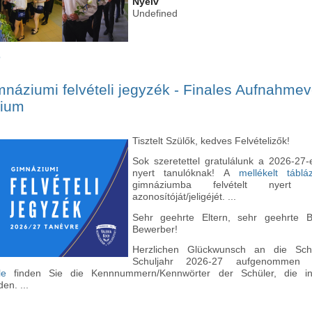
Nyelv
Undefined
ó
Végzőseink ballagása és tanárbúcsúztatója - Abschiedsfeste unserer Z
náziumi felvételi jegyzék - Finales Aufnahmev
sium
Tisztelt Szülők, kedves Felvételizők!
Sok szeretettel gratulálunk a 2026-27-e
nyert tanulóknak! A
mellékelt tábl
gimnáziumba felvételt nyert d
azonosítóját/jeligéjét. ...
Sehr geehrte Eltern, sehr geehrte 
Bewerber!
Herzlichen Glückwunsch an die Sch
Schuljahr 2026-27 aufgenommen
le
finden Sie die Kennnummern/Kennwörter der Schüler, die 
n. ...