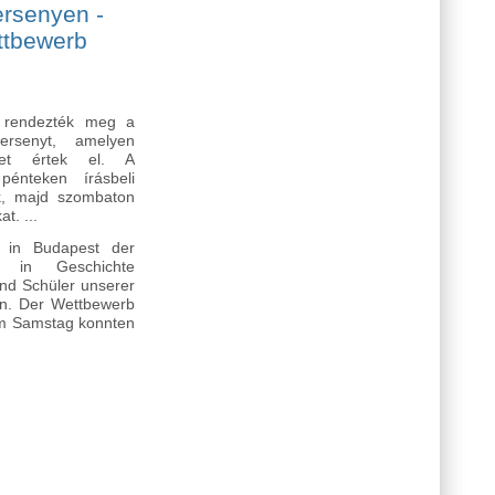
rsenyen -
ttbewerb
 rendezték meg a
ersenyt, amelyen
ket értek el. A
pénteken írásbeli
ők, majd szombaton
t. ...
in Budapest der
rb in Geschichte
und Schüler unserer
en. Der Wettbewerb
 am Samstag konnten
 Herausragende Erfolge beim deutschsprachigen Landeswettbewerb