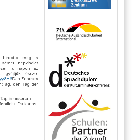
 fürs Gymnasium tartalommal kapcsolatosan
l hirdette meg a 
német népviselet 
ezen a napon az 
iskolaközpontunkban készített fotókat gyűjtjük össze: 
iyy8H6
Das Zentrum 
tTag, den Tag der 
Tag in unserem 
ntlicht. 
Du kannst 