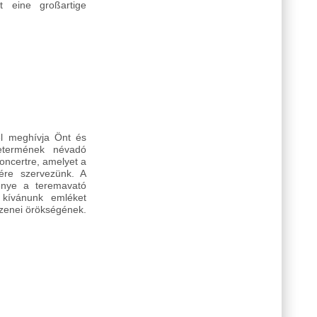
t eine großartige
tosan
tel meghívja Önt és
etermének névadó
ncertre, amelyet a
tére szervezünk. A
énye a teremavató
 kívánunk emléket
 zenei örökségének.