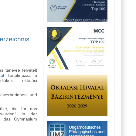
wölftklässler tartalommal kapcsolatosan
erzeichnis
s tanévre felvételt
ázat
tartalmazza a
iákok oktatási
Bewerberinnen und
üler, die für das
 wurden! In der
in das Gymnasium