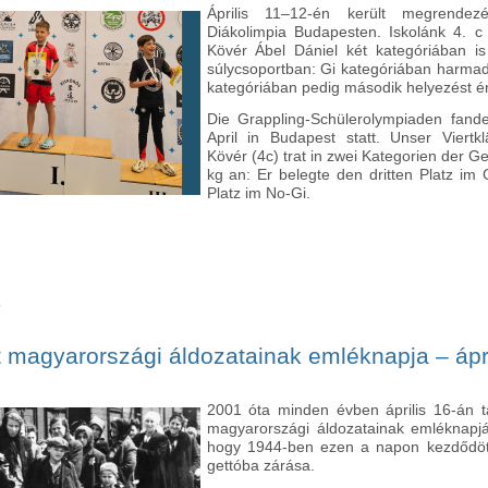
Április 11–12-én került megrendez
Diákolimpia Budapesten. Iskolánk 4. c 
Kövér Ábel Dániel két kategóriában is
súlycsoportban: Gi kategóriában harmad
kategóriában pedig második helyezést ért
Die Grappling-Schülerolympiaden fan
April in Budapest statt. Unser Viertkl
Kövér (4c) trat in zwei Kategorien der G
kg an: Er belegte den dritten Platz im
Platz im No-Gi.
ó
Kiemelkedő eredmény a Grappling Diákolimpián - Hervorragendes Erge
 magyarországi áldozatainak emléknapja – ápri
2001 óta minden évben április 16-án ta
magyarországi áldozatainak emléknapjá
hogy 1944-ben ezen a napon kezdődöt
gettóba zárása.