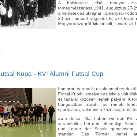
A holokauszt első, magyar zsi
tömegmészárlása 1941. augusztus 27-29-
a németek az ukrajnai Kamenyec-Podolsz
23 ezer embert végeztek ki, akik közül
Magyarországról kitoloncolt, javarészt h
...
ó
A holokauszt magyarországi áldozatainak emléknapja – április 16. tar
utsal Kupa - KVI Alumni Futsal Cup
Immáron harmadik alkalommal rendeztü
Futsal Kupát, amelyen az iskola volt diákj
és tanárai közösen léptek pályára. A tor
hangulatban zajlott, és remek lehet
sportolásra, valamint a közösség erősítés
Zum dritten Mal haben wir den KVI 
veranstaltet, bei dem ehemalige Schüle
und Lehrer der Schule gemeinsam a
standen. Das Turnier verlief 