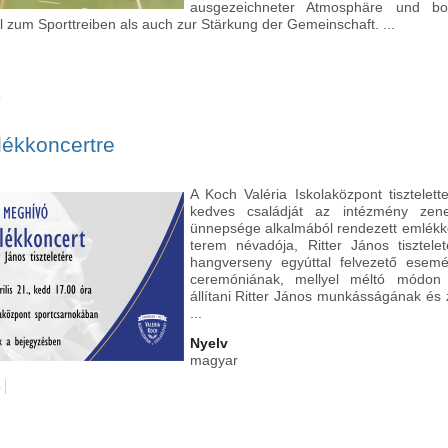
ausgezeichneter Atmosphäre und bo
 zum Sporttreiben als auch zur Stärkung der Gemeinschaft. ...
ó
KVI Alumni Futsal Kupa - KVI Alumni Futsal Cup tartalommal kapcsola
ékkoncertre
A Koch Valéria Iskolaközpont tisztelet
kedves családját az intézmény zen
ünnepsége alkalmából rendezett emlékko
terem névadója, Ritter János tisztele
hangverseny egyúttal felvezető esem
ceremóniának, mellyel méltó módon
állítani Ritter János munkásságának és
...
Nyelv
magyar
ó
Meghívó emlékkoncertre tartalommal kapcsolatosan