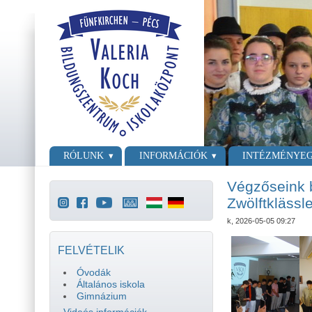
Ugrás a tartalomra
Skip to search
Főmenü
RÓLUNK
INFORMÁCIÓK
INTÉZMÉNYE
Végzőseink b
Zwölftklässle
k, 2026-05-05 09:27
FELVÉTELIK
Óvodák
Általános iskola
Gimnázium