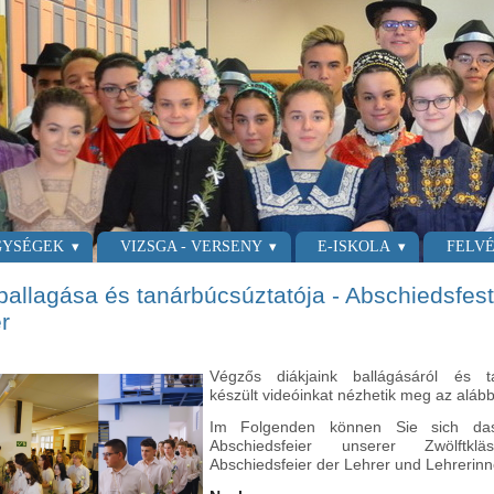
GYSÉGEK
VIZSGA - VERSENY
E-ISKOLA
FELVÉ
allagása és tanárbúcsúztatója - Abschiedsfes
r
Végzős diákjaink ballágásáról és ta
készült videóinkat nézhetik meg az alább
Im Folgenden können Sie sich da
Abschiedsfeier unserer Zwölftk
Abschiedsfeier der Lehrer und Lehrerinn