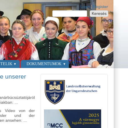
Login links
Login
Register
Keresés
Keresés űrlap
TELIK
DOKUMENTUMOK
te unserer
nárbúcsúztatójáról
iakban: ...
s Video von der
lässler und der
en ansehen: ...