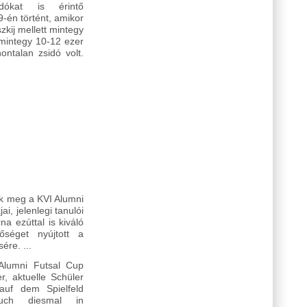
dókat is érintő
én történt, amikor
kij mellett mintegy
 mintegy 10-12 ezer
ontalan zsidó volt.
talommal kapcsolatosan
k meg a KVI Alumni
ai, jelenlegi tanulói
na ezúttal is kiváló
őséget nyújtott a
ére. ...
Alumni Futsal Cup
r, aktuelle Schüler
uf dem Spielfeld
auch diesmal in