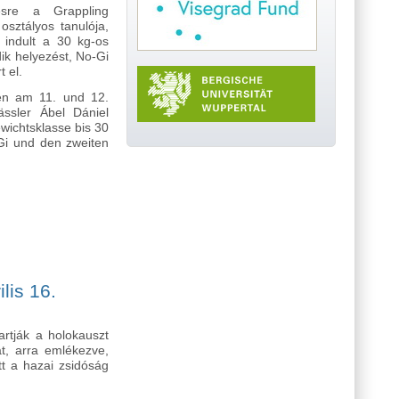
ésre a Grappling
osztályos tanulója,
 indult a 30 kg-os
ik helyezést, No-Gi
 el.
den am 11. und 12.
ässler Ábel Dániel
ewichtsklasse bis 30
 Gi und den zweiten
bnis bei der Grappling-Schülerolympiade tartalommal kapcsolatosan
lis 16.
rtják a holokauszt
t, arra emlékezve,
t a hazai zsidóság