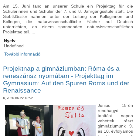
Am 15. Juni fand an unserer Schule ein Projekttag für die
Schülerinnen und Schüler der 7. und 8. Jahrgangsstufe statt. Die
Siebtklässler nahmen unter der Leitung der Kolleginnen und
Kollegen, die naturwissenschaftliche Fächer auf Deutsch
unterrichten, an einem spannenden naturwissenschaftlichen
Projekttag teil. ...
Nyelv
Undefined
További információ
Élményekben gazdag projektnap a 7. és 8.
évfolyamon - Erlebnisreicher Projekttag für die 7.
und 8. Jahrgangsstufe tartalommal
Projektnap a gimnáziumban: Róma és a
kapcsolatosan
reneszánsz nyomában - Projekttag im
Gymnasium: Auf den Spuren Roms und der
Renaissance
h, 2026-06-22 16:52
Június 15-én
rendhagyó
tanítási napon
vehettek részt
gimnáziumunk 9.
és 10. évfolyamos