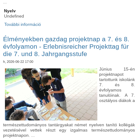
...
Nyelv
Undefined
További információ
Közösség, játék és élmények – Felsős DÖK-nap
iskolánkban - Gemeinschaft, Spiel und Erlebnisse
– DÖK-Tag der Oberstufe an unserer
Élményekben gazdag projektnap a 7. és 8.
Grundschule tartalommal kapcsolatosan
évfolyamon - Erlebnisreicher Projekttag für
die 7. und 8. Jahrgangsstufe
h, 2026-06-22 17:00
Június 15-én
projektnapot
tartottunk iskolánk
7. és 8.
évfolyamos
tanulóinak. A 7.
osztályos diákok a
természettudományos tantárgyakat német nyelven tanító kollégák
vezetésével vettek részt egy izgalmas természettudományos
projektnapon. ...