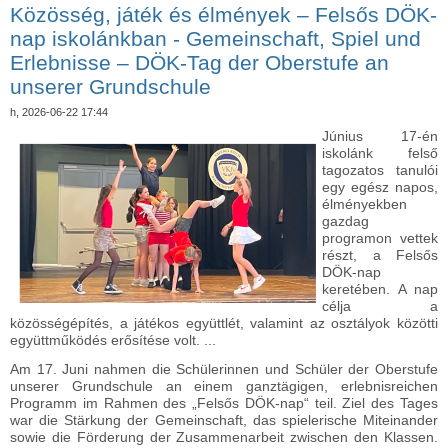
Közösség, játék és élmények – Felsős DÖK-
nap iskolánkban - Gemeinschaft, Spiel und
Erlebnisse – DÖK-Tag der Oberstufe an
unserer Grundschule
h, 2026-06-22 17:44
Június 17-én
iskolánk felső
tagozatos tanulói
egy egész napos,
élményekben
gazdag
programon vettek
részt, a Felsős
DÖK-nap
keretében. A nap
célja a
közösségépítés, a játékos együttlét, valamint az osztályok közötti
együttműködés erősítése volt. ...
Am 17. Juni nahmen die Schülerinnen und Schüler der Oberstufe
unserer Grundschule an einem ganztägigen, erlebnisreichen
Programm im Rahmen des „Felsős DÖK-nap“ teil. Ziel des Tages
war die Stärkung der Gemeinschaft, das spielerische Miteinander
sowie die Förderung der Zusammenarbeit zwischen den Klassen.