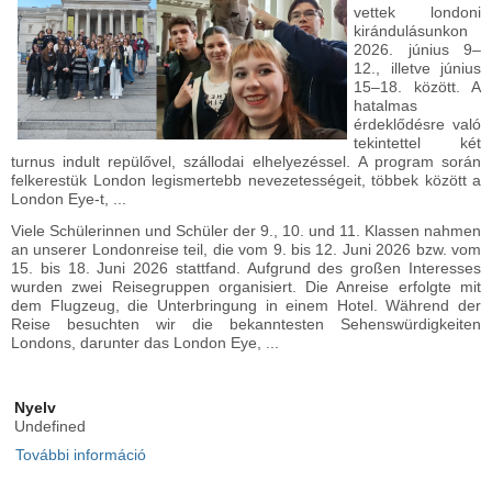
vettek londoni
kirándulásunkon
2026. június 9–
12., illetve június
15–18. között. A
hatalmas
érdeklődésre való
tekintettel két
turnus indult repülővel, szállodai elhelyezéssel. A program során
felkerestük London legismertebb nevezetességeit, többek között a
London Eye-t, ...
Viele Schülerinnen und Schüler der 9., 10. und 11. Klassen nahmen
an unserer Londonreise teil, die vom 9. bis 12. Juni 2026 bzw. vom
15. bis 18. Juni 2026 stattfand. Aufgrund des großen Interesses
wurden zwei Reisegruppen organisiert. Die Anreise erfolgte mit
dem Flugzeug, die Unterbringung in einem Hotel. Während der
Reise besuchten wir die bekanntesten Sehenswürdigkeiten
Londons, darunter das London Eye, ...
Nyelv
Undefined
További információ
Londoni tanulmányi kirándulás - Londoner
Studienreise tartalommal kapcsolatosan