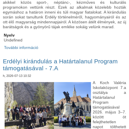
akikkel közös sport-, néptánc-, kézműves és kulturális
programokon vettünk részt. Ezek az alkalmak közelebb hozták
egymáshoz a határon inneni és túli magyar fiatalokat. A kirándulás
során sokat tanultunk Erdély történelméről, hagyományairól és az
ott élő magyarság mindennapjairól. A közösen átélt élmények, az új
barátságok és a gyönyörű tájak emléke sokáig velünk marad.
Nyelv
Undefined
További információ
Erdélyi kirándulás a Határtalanul Program
támogatásával - 7.B tartalommal kapcsolatosan
Erdélyi kirándulás a Határtalanul Program
támogatásával - 7.A
h, 2026-07-13 10:32
A Koch Valéria
Iskolaközpont 7.a
osztálya a
Határtalanul
Program
támogatásával
2026. május 3–7.
között öt
felejthetetlen
napot tölthetett