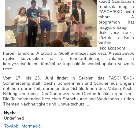
között Szerbiában
rendezik meg a
PASCH/BKD nyári
tábort. A
programon hat
magyarországi
diák vesz részt,
köztük a Koch
Valéria
Iskolaközpont
három tanulója. A tábort a Goethe-Intézet szervezi. A résztvevők
nyelvi kurzusokon és a fenntarthatóság, valamint a
környezetvédelem témájához kapcsolódó workshopokon vesznek
részt. ...
Vom 17. bis 23. Juni findet in Serbien das PASCH/BKD-
Sommercamp statt. Sechs Schülerinnen und Schüler aus Ungarn
nehmen daran teil, darunter drei SchülerInnen des Valeria-Koch-
Bildungszentrums. Das Camp wird vom Goethe Institut organisiert.
Die Teilnehmenden besuchen Sprachkurse und Workshops zu den
Themen Nachhaltigkeit und Umweltschutz. ...
Nyelv
Undefined
További információ
Iskolánk diákjai a PASCH/BKD nyári táborban -
Unsere Schülerinnen und Schüler beim
PASCH/BKD-Sommercamp tartalommal