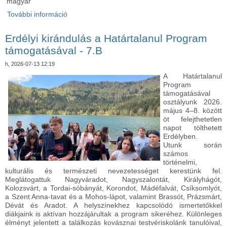
magyar
További információ
Erdélyi kirándulás a Határtalanul Program
támogatásával - 7.C tartalommal kapcsolatosan
Erdélyi kirándulás a Határtalanul Program
támogatásával - 7.B
h, 2026-07-13 12:19
A Határtalanul
Program
támogatásával
osztályunk 2026.
május 4–8. között
öt felejthetetlen
napot tölthetett
Erdélyben.
Utunk során
számos
történelmi,
kulturális és természeti nevezetességet kerestünk fel.
Meglátogattuk Nagyváradot, Nagyszalontát, Királyhágót,
Kolozsvárt, a Tordai-sóbányát, Korondot, Mádéfalvát, Csíksomlyót,
a Szent Anna-tavat és a Mohos-lápot, valamint Brassót, Prázsmárt,
Dévát és Aradot. A helyszínekhez kapcsolódó ismertetőkkel
diákjaink is aktívan hozzájárultak a program sikeréhez. Különleges
élményt jelentett a találkozás kovásznai testvériskolánk tanulóival,