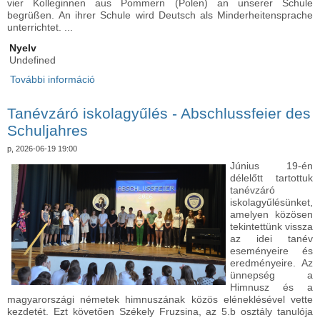
vier Kolleginnen aus Pommern (Polen) an unserer Schule
begrüßen. An ihrer Schule wird Deutsch als Minderheitensprache
unterrichtet. ...
Nyelv
Undefined
További információ
Az oktatás összeköt – határokon innen és túl -
Bildung verbindet – über Ländergrenzen hinweg!
tartalommal kapcsolatosan
Tanévzáró iskolagyűlés - Abschlussfeier des
Schuljahres
p, 2026-06-19 19:00
Június 19-én
délelőtt tartottuk
tanévzáró
iskolagyűlésünket,
amelyen közösen
tekintettünk vissza
az idei tanév
eseményeire és
eredményeire. Az
ünnepség a
Himnusz és a
magyarországi németek himnuszának közös eléneklésével vette
kezdetét. Ezt követően Székely Fruzsina, az 5.b osztály tanulója