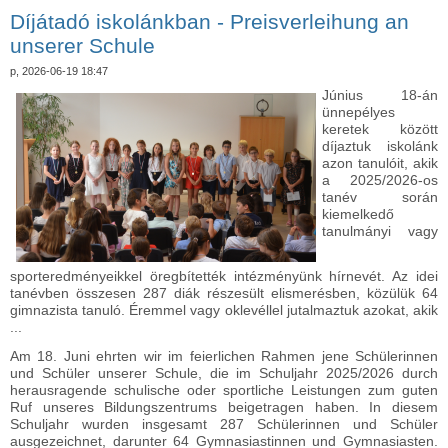
kapcsolatosan
Díjátadó iskolánkban - Preisverleihung an
unserer Schule
p, 2026-06-19 18:47
Június 18-án
ünnepélyes
keretek között
díjaztuk iskolánk
azon tanulóit, akik
a 2025/2026-os
tanév során
kiemelkedő
tanulmányi vagy
sporteredményeikkel öregbítették intézményünk hírnevét. Az idei
tanévben összesen 287 diák részesült elismerésben, közülük 64
gimnazista tanuló. Éremmel vagy oklevéllel jutalmaztuk azokat, akik
...
Am 18. Juni ehrten wir im feierlichen Rahmen jene Schülerinnen
und Schüler unserer Schule, die im Schuljahr 2025/2026 durch
herausragende schulische oder sportliche Leistungen zum guten
Ruf unseres Bildungszentrums beigetragen haben. In diesem
Schuljahr wurden insgesamt 287 Schülerinnen und Schüler
ausgezeichnet, darunter 64 Gymnasiastinnen und Gymnasiasten.