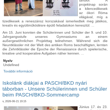
tanulói. A
projektnap során
a kilencedikesek
az ókori Róma
világával, míg a
tizedikesek a reneszánsz korszakával ismerkedtek meg játékos,
kreatív és együttműködésre épülő feladatokon keresztül. ...
Am 15. Juni konnten die Schülerinnen und Schüler der 9. und 10.
Jahrgangsstufe unseres Gymnasiums an einem
außergewöhnlichen Projekttag teilnehmen. Während sich die
Neuntklässler mit der Welt des antiken Roms beschäftigten, lernten
die Zehntklässler die Epoche der Renaissance durch spielerische,
kreative und kooperative Aufgaben näher kennen. ...
Nyelv
Undefined
További információ
Projektnap a gimnáziumban: Róma és a
reneszánsz nyomában - Projekttag im
Gymnasium: Auf den Spuren Roms und der
Iskolánk diákjai a PASCH/BKD nyári
Renaissance tartalommal kapcsolatosan
táborban - Unsere Schülerinnen und Schüler
beim PASCH/BKD-Sommercamp
v, 2026-06-21 19:15
Június 17. és 23.