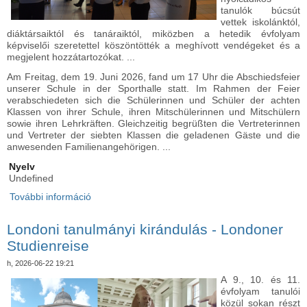
tanulók búcsút
vettek iskolánktól,
diáktársaiktól és tanáraiktól, miközben a hetedik évfolyam
képviselői szeretettel köszöntötték a meghívott vendégeket és a
megjelent hozzátartozókat. ...
Am Freitag, dem 19. Juni 2026, fand um 17 Uhr die Abschiedsfeier
unserer Schule in der Sporthalle statt. Im Rahmen der Feier
verabschiedeten sich die Schülerinnen und Schüler der achten
Klassen von ihrer Schule, ihren Mitschülerinnen und Mitschülern
sowie ihren Lehrkräften. Gleichzeitig begrüßten die Vertreterinnen
und Vertreter der siebten Klassen die geladenen Gäste und die
anwesenden Familienangehörigen. ...
Nyelv
Undefined
További információ
Ballagási ünnepély - Abschiedsfeier tartalommal
kapcsolatosan
Londoni tanulmányi kirándulás - Londoner
Studienreise
h, 2026-06-22 19:21
A 9., 10. és 11.
évfolyam tanulói
közül sokan részt