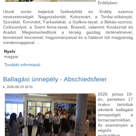
Erdélyben.
Utunk során bejártuk Székelyföld és Erdély számos
nevezetességét: Nagyszalontát, Kolozsvárt, a Tordai-sóbányát,
Szovátát, Korondot, Farkaslakát, a Gyilkos-tavat, a Békás-szorost,
Csíksomlyót, a Szent Anna-tavat, Brassót, valamint Kovásznát és
Aradot. Megismerkedtünk a térség gazdag történelmével,
természeti kincseivel, hagyományaival és a határon túli magyarság
mindennapjaival. ...
Nyelv
magyar
További információ
Erdélyi kirándulás a Határtalanul Program
támogatásával - 7.A tartalommal kapcsolatosan
Ballagási ünnepély - Abschiedsfeier
k, 2026-06-23 16:31
2026. június 19-
én, pénteken 17
órakor tartottuk
iskolánk ballagási
ünnepségét a
tornacsarnokban.
Az eseményen a
végzős
nyolcadikos