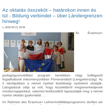
der Schülerolympiade tartalommal kapcsolatosan
Az oktatás összeköt – határokon innen és
túl - Bildung verbindet – über Ländergrenzen
hinweg!
v, 2026-06-21 18:36
Az Erasmus+
pedagógusmobilitási program keretében négy kolléganőt
fogadhattunk intézményünkben Pomerániából (Lengyelország). Az
ő iskolájukban a német nyelvet kisebbségi nyelvként oktatják.
Látogatásuk célja az volt, hogy közelebbről megismerkedjenek
mindennapjainkkal, valamint testközelből tapasztalják meg a német
nyelvű oktatás gyakorlatát. ...
Im Rahmen des Erasmus+ Lehrermobilitätsprogramms durften wir