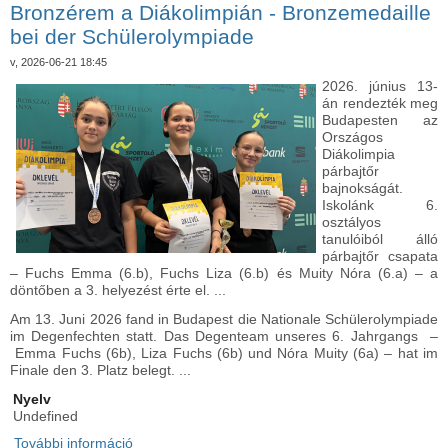
Bronzérem a Diákolimpián - Bronzemedaille
kapcsolatosan
bei der Schülerolympiade
v, 2026-06-21 18:45
2026. június 13-
án rendezték meg
Budapesten az
Országos
Diákolimpia
párbajtőr
bajnokságát.
Iskolánk 6.
osztályos
tanulóiból álló
párbajtőr csapata
– Fuchs Emma (6.b), Fuchs Liza (6.b) és Muity Nóra (6.a) – a
döntőben a 3. helyezést érte el. ...
Am 13. Juni 2026 fand in Budapest die Nationale Schülerolympiade
im Degenfechten statt. Das Degenteam unseres 6. Jahrgangs –
Emma Fuchs (6b), Liza Fuchs (6b) und Nóra Muity (6a) – hat im
Finale den 3. Platz belegt. ...
Nyelv
Undefined
További információ
Bronzérem a Diákolimpián - Bronzemedaille bei