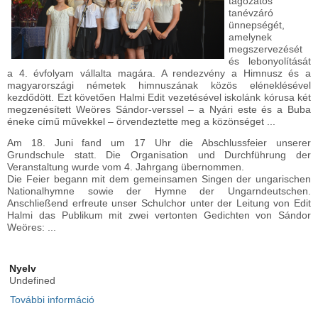
tagozatos
tanévzáró
ünnepségét,
amelynek
megszervezését
és lebonyolítását
a 4. évfolyam vállalta magára. A rendezvény a Himnusz és a
magyarországi németek himnuszának közös eléneklésével
kezdődött. Ezt követően Halmi Edit vezetésével iskolánk kórusa két
megzenésített Weöres Sándor-verssel – a Nyári este és a Buba
éneke című művekkel – örvendeztette meg a közönséget ...
Am 18. Juni fand um 17 Uhr die Abschlussfeier unserer
Grundschule statt. Die Organisation und Durchführung der
Veranstaltung wurde vom 4. Jahrgang übernommen.
Die Feier begann mit dem gemeinsamen Singen der ungarischen
Nationalhymne sowie der Hymne der Ungarndeutschen.
Anschließend erfreute unser Schulchor unter der Leitung von Edit
Halmi das Publikum mit zwei vertonten Gedichten von Sándor
Weöres: ...
Nyelv
Undefined
További információ
Alsó tagozatos tanévzáró ünnepség -
Abschlussfeier der Grundschule tartalommal