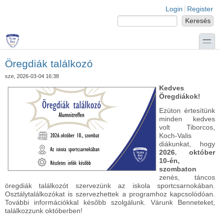
Ugrás a tartalomra
Skip to search
Login links
Login
Register
Keresés
Keresés űrlap
toggle
Öregdiák találkozó
sze, 2026-03-04 16:38
Kedves
Öregdiákok!
Ezúton értesítünk
minden kedves
volt Tiborcos,
Koch-Valis
diákunkat, hogy
2026. október
10-én,
szombaton
zenés, táncos
öregdiák találkozót szervezünk az iskola sportcsarnokában.
Osztálytalálkozókat is szervezhettek a programhoz kapcsolódóan.
További információkkal később szolgálunk. Várunk Benneteket,
találkozzunk októberben!