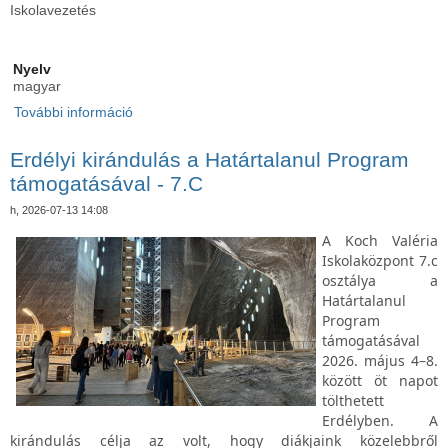
Iskolavezetés
Nyelv
magyar
További információ
Öregdiák találkozó tartalommal kapcsolatosan
Erdélyi kirándulás a Határtalanul Program
támogatásával - 7.C
h, 2026-07-13 14:08
A Koch Valéria
Iskolaközpont 7.c
osztálya a
Határtalanul
Program
támogatásával
2026. május 4–8.
között öt napot
tölthetett
Erdélyben. A
kirándulás célja az volt, hogy diákjaink közelebbről