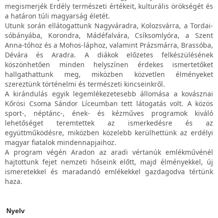
megismerjék Erdély természeti értékeit, kulturális örökségét és
a határon túli magyarság életét.
Utunk során ellátogattunk Nagyváradra, Kolozsvárra, a Tordai-
sóbányába, Korondra, Mádéfalvára, Csíksomlyóra, a Szent
Anna-tóhoz és a Mohos-láphoz, valamint Prázsmárra, Brassóba,
Dévára és Aradra. A diákok előzetes felkészülésének
köszönhetően minden helyszínen érdekes ismertetőket
hallgathattunk meg, miközben közvetlen élményeket
szereztünk történelmi és természeti kincseinkről.
A kirándulás egyik legemlékezetesebb állomása a kovásznai
Kőrösi Csoma Sándor Líceumban tett látogatás volt. A közös
sport-, néptánc-, ének- és kézműves programok kiváló
lehetőséget teremtettek az ismerkedésre és az
együttműködésre, miközben közelebb kerülhettünk az erdélyi
magyar fiatalok mindennapjaihoz.
A program végén Aradon az aradi vértanúk emlékművénél
hajtottunk fejet nemzeti hőseink előtt, majd élményekkel, új
ismeretekkel és maradandó emlékekkel gazdagodva tértünk
haza.
Nyelv