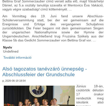
Bettina Graf
Sommerzauber
című versét adta elő, majd Vásárhelyi
Dániel, az 5.a osztály tanulója szavalta el Mentovics Éva
Vakáció,
vagyis végre szabadság!
című költeményét. ...
Am Vormittag des 19. Juni fand unsere Abschluss-
Schülerversammlung statt, bei der wir gemeinsam auf die
Ereignisse und Erfolge des vergangenen Schuljahres
zurückblickten. Die Feier begann mit dem gemeinsamen Singen
der ungarischen Nationalhymne sowie der Hymne der
Ungarndeutschen. Anschließend trug Fruzsina Székely aus der
Klasse 5b das Gedicht
Sommerzauber
von Bettina Graf vor. ...
Nyelv
Undefined
További információ
Tanévzáró iskolagyűlés - Abschlussfeier des
Schuljahres tartalommal kapcsolatosan
Alsó tagozatos tanévzáró ünnepség -
Abschlussfeier der Grundschule
p, 2026-06-19 18:54
Június 18-án,
csütörtök délután
17 órakor
rendeztük meg
iskolánk alsó